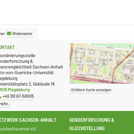
ner:
Webmaster
ONTAKT
oordinierungsstelle
enderforschung &
hancengleichheit Sachsen-Anhalt
tto-von-Guericke-Universität
agdeburg
iversitätsplatz 2, Gebäude 18
9106 Magdeburg
Größere Karte anzeigen
+49 391 67-58905
mehr…
ETZWERK SACHSEN-ANHALT
GENDERFORSCHUNG &
GLEICHSTELLUNG
andesfrauenrat e.V.