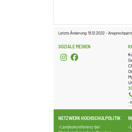
Letzte Änderung: 15.12.2022
-
Ansprechpart
SOZIALE MEDIEN
K
K
G
C
O
M
Un
3
NETZWERK HOCHSCHULPOLITIK
N
Landeskonferenz der
L