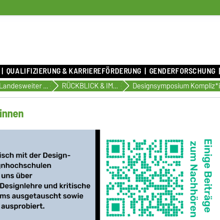
QUALIFIZIERUNG & KARRIEREFÖRDERUNG
GENDERFORSCHUNG
11. Landesweiter Tag der Genderforschung 2022
RÜCKBLICK & IMPRESSIONEN
Designsymposium Kompliz*
innen