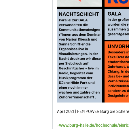
April 2021 | FEM POWER Burg Giebichens
www.burg-halle.de/hochschule/einr