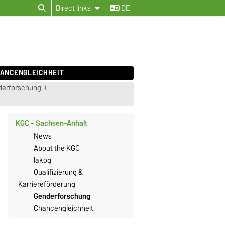
Direct links
DE
ANCENGLEICHHEIT
nderforschung
KGC - Sachsen-Anhalt
News
About the KGC
lakog
Qualifizierung &
Karriereförderung
Genderforschung
Chancengleichheit