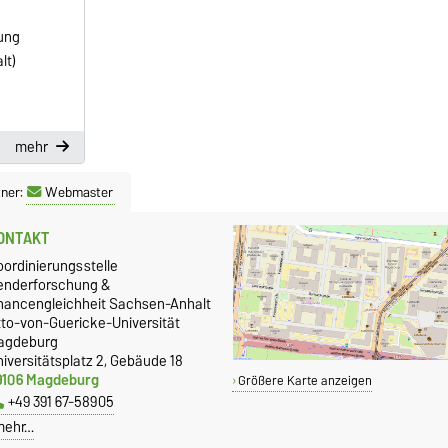
ung
lt)
mehr
ner:
Webmaster
ONTAKT
oordinierungsstelle
enderforschung &
hancengleichheit Sachsen-Anhalt
tto-von-Guericke-Universität
agdeburg
iversitätsplatz 2, Gebäude 18
9106 Magdeburg
Größere Karte anzeigen
+49 391 67-58905
mehr…