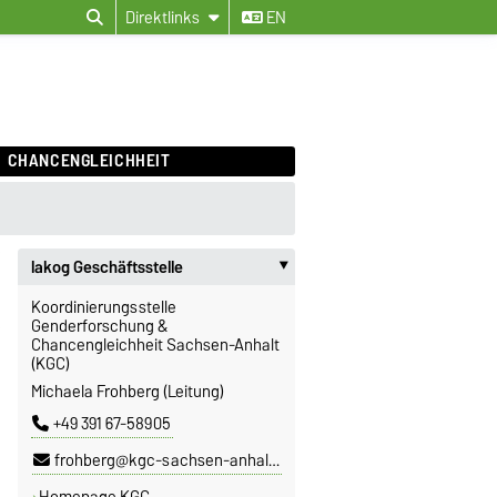
Direktlinks
EN
CHANCENGLEICHHEIT
lakog Geschäftsstelle
‣
Koordinierungsstelle
Genderforschung &
Chancengleichheit Sachsen-Anhalt
(KGC)
Michaela Frohberg (Leitung)
+49 391 67-58905
frohberg@kgc-sachsen-anhalt.de