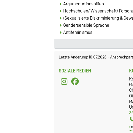
Argumentationshilfen
Hochschulen/ Wissenschaft/ Forsch
(Sexualisierte Diskriminierung & Gewa
Gendersensible Sprache
Antifeminismus
Letzte Änderung: 10.07.2026
-
Ansprechpart
SOZIALE MEDIEN
K
K
G
C
O
M
Un
3