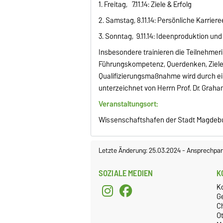
1. Freitag, 7.11.14: Ziele & Erfolg
2. Samstag, 8.11.14: Persönliche Karrier
3. Sonntag, 9.11.14: Ideenproduktion un
Insbesondere trainieren die Teilnehmeri
Führungskompetenz, Querdenken, Ziele
Qualifizierungsmaßnahme wird durch ein
unterzeichnet von Herrn Prof. Dr. Graha
Veranstaltungsort:
Wissenschaftshafen der Stadt Magdeb
Letzte Änderung: 25.03.2024
-
Ansprechpar
SOZIALE MEDIEN
K
K
G
C
O