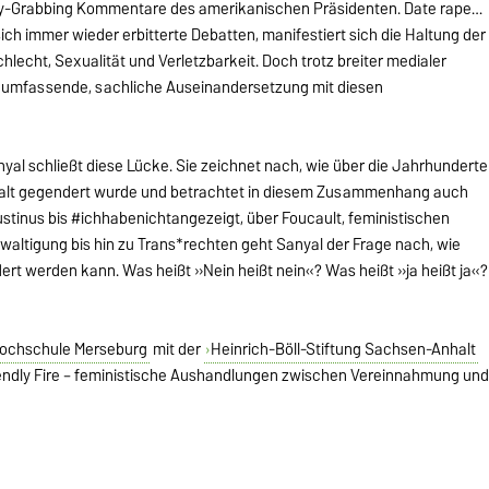
ussy-Grabbing Kommentare des amerikanischen Präsidenten. Date rape…
 immer wieder erbitterte Debatten, manifestiert sich die Haltung der
echt, Sexualität und Verletzbarkeit. Doch trotz breiter medialer
ine umfassende, sachliche Auseinandersetzung mit diesen
nyal schließt diese Lücke. Sie zeichnet nach, wie über die Jahrhunderte
alt gegendert wurde und betrachtet in dies
em Zusammenhang auch
gustinus bis #ichhabenichtangezeigt, über Foucault, feministischen
ltigung bis hin zu Trans*rechten geht Sanyal der Frage nach, wie
ert werden kann. Was heißt »Nein heißt nein«? Was heißt »ja heißt ja«?
ochschule Merseburg
mit der
Heinrich-Böll-Stiftung Sachsen-Anhalt
endly Fire – feministische Aushandlungen zwischen Vereinnahmung un