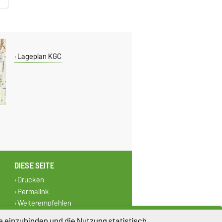
Lageplan KGC
DIESE SEITE
Drucken
Permalink
Weiterempfehlen
)
e einzubinden und die Nutzung statistisch