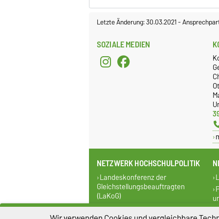
Letzte Änderung: 30.03.2021
-
Ansprechpar
SOZIALE MEDIEN
K
K
G
C
O
M
Un
3
NETZWERK HOCHSCHULPOLITIK
N
Landeskonferenz der
L
Gleichstellungsbeauftragten
P
(LaKoG)
u
FEM POWER
Wir verwenden Cookies und vergleichbare Techno
Bundeskonferenz der Frauen-
g