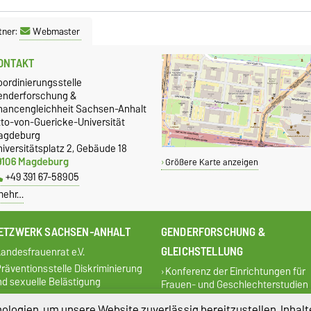
tner:
Webmaster
ONTAKT
oordinierungsstelle
enderforschung &
hancengleichheit Sachsen-Anhalt
tto-von-Guericke-Universität
agdeburg
iversitätsplatz 2, Gebäude 18
9106 Magdeburg
Größere Karte anzeigen
+49 391 67-58905
mehr…
ETZWERK SACHSEN-ANHALT
GENDERFORSCHUNG &
GLEICHSTELLUNG
andesfrauenrat e.V.
räventionsstelle Diskriminierung
Konferenz der Einrichtungen für
nd sexuelle Belästigung
Frauen- und Geschlechterstudien
Kompetenzzentrum
im deutschsprachigen Raum (KEG
logien, um unsere Website zuverlässig bereitzustellen, Inhalt
eschlechtergerechte Kinder- und